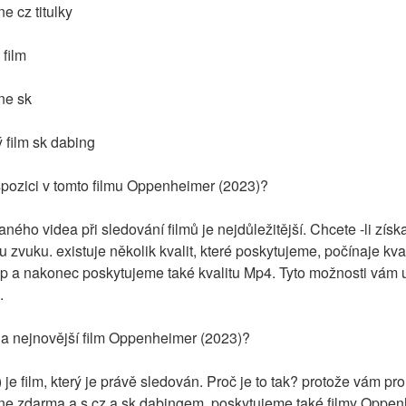
e cz titulky
film
ne sk
film sk dabing
ispozici v tomto filmu Oppenheimer (2023)?
ného videa při sledování filmů je nejdůležitější. Chcete -li získa
itu zvuku. existuje několik kvalit, které poskytujeme, počínaje kv
a nakonec poskytujeme také kvalitu Mp4. Tyto možnosti vám us
.
 na nejnovější film Oppenheimer (2023)?
e film, který je právě sledován. Proč je to tak? protože vám pro
e zdarma a s cz a sk dabingem. poskytujeme také filmy Oppen