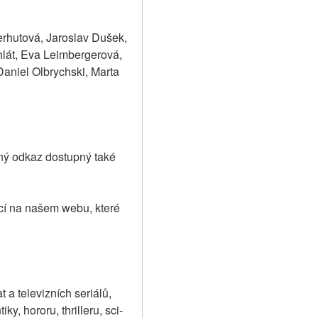
rhutová, Jaroslav Dušek, 
lát, Eva Leimbergerová, 
niel Olbrychski, Marta 
ý odkaz dostupný také 
cí na našem webu, které 
a televizních seriálů, 
y, hororu, thrilleru, sci-