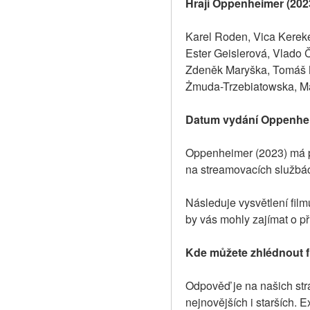
Hrají Oppenheimer (202
Karel Roden, Vica Kereke
Ester Geislerová, Vlado 
Zdeněk Maryška, Tomáš M
Żmuda-Trzebiatowska, Ma
Datum vydání Oppenhei
Oppenheimer (2023) má pr
na streamovacích službá
Následuje vysvětlení fil
by vás mohly zajímat o př
Kde můžete zhlédnout 
Odpověď je na našich strá
nejnovějších i starších. E