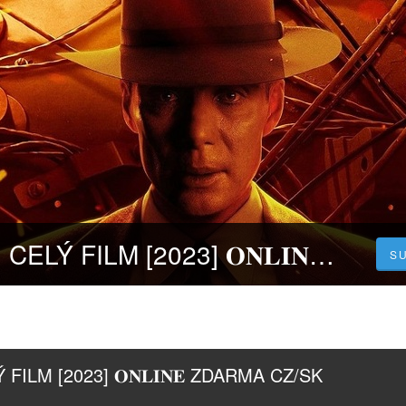
Oppenheimer | CELÝ FILM [2023] 𝐎𝐍𝐋𝐈𝐍𝐄 ZDARMA CZ/SK DABING I TITULKY
S
FILM [2023] 𝐎𝐍𝐋𝐈𝐍𝐄 ZDARMA CZ/SK 