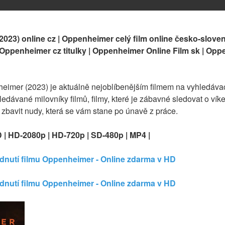
023) online cz | Oppenheimer celý film online česko-sloven
y Oppenheimer cz titulky | Oppenheimer Online Film sk | Opp
heimer (2023) je aktuálně nejoblíbenějším filmem na vyhledáva
edávané milovníky filmů, filmy, které je zábavné sledovat o víke
e zbavit nudy, která se vám stane po únavě z práce.
D | HD-2080p | HD-720p | SD-480p | MP4 |
édnutí filmu Oppenheimer - Online zdarma v HD
édnutí filmu Oppenheimer - Online zdarma v HD