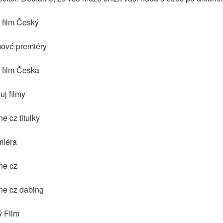
 film Český
mové premiéry
 film Česka
j filmy
e cz titulky
miéra
ne cz
ne cz dabing
 Film