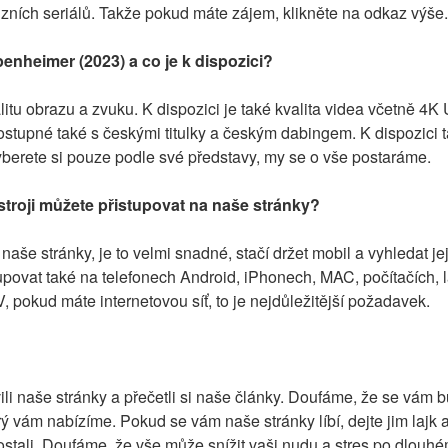
vizních seriálů. Takže pokud máte zájem, klikněte na odkaz výše.
penheimer (2023) a co je k dispozici?
itu obrazu a zvuku. K dispozici je také kvalita videa včetně 4K
tupné také s českými titulky a českým dabingem. K dispozici ta
yberete si pouze podle své představy, my se o vše postaráme.
troji můžete přistupovat na naše stránky?
naše stránky, je to velmi snadné, stačí držet mobil a vyhledat je
upovat také na telefonech Android, iPhonech, MAC, počítačích, l
 pokud máte internetovou síť, to je nejdůležitější požadavek.
li naše stránky a přečetli si naše články. Doufáme, že se vám bud
 vám nabízíme. Pokud se vám naše stránky líbí, dejte jim lajk a
stali. Doufáme, že vše může snížit vaši nudu a stres po dlouhém