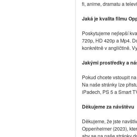
fi, anime, dramatu a tele
Jaká je kvalita filmu Op
Poskytujeme nejlepší kval
720p, HD 420p a Mp4. Dos
konkrétně v angličtině. V
Jakými prostředky a nás
Pokud chcete vstoupit na 
Na naše stránky lze přist
iPadech, PS 5 a Smart TV,
Děkujeme za návštěvu
Děkujeme, že jste navštívi
Oppenheimer (2023), který
aby se na naše stránky do