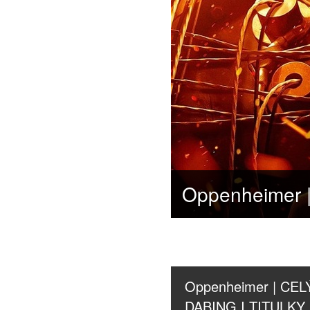
Oppenheimer | CELÝ 
DABING I TITULKY