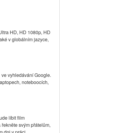
 Ultra HD, HD 1080p, HD 
ké v globálním jazyce, 
j ve vyhledávání Google. 
aptopech, noteboocích, 
e líbit film 
 řekněte svým přátelům, 
 dni v práci.