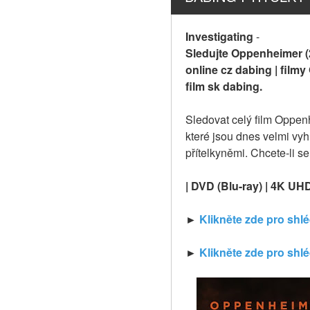
Investigating
-
Sledujte Oppenheimer (2
online cz dabing | film
film sk dabing.
Sledovat celý film Oppen
které jsou dnes velmi vyhl
přítelkyněmi. Chcete-li s
| DVD (Blu-ray) | 4K UH
► 
Klikněte zde pro shl
► 
Klikněte zde pro shl