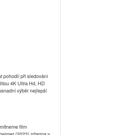
t pohodlí při sledování 
alitou 4K Ultra Hd, HD 
nadní výběr nejlepší 
mítneme film 
heimer (2023) zdarma v 