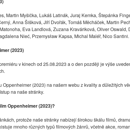
3)
s, Martin Myšička, Lukáš Latinák, Juraj Kemka, Štepánka Finge
Černý, Anna Šišková, Jiří Dvořák, Tomáš Měcháček, Martin Pech
atonoha, Eva Landlová, Zuzana Kraváriková, Oliver Oswald, Da
gdalena Nieć, Przemysław Kapsa, Michal Maléř, Nico Santini.
mer (2023)
emiéru v kinech od 25.08.2023 a o den později je výše uveden
ch.
mu Oppenheimer (2023) na našem webu z kvality a důležitých vě
ístup na naše stránky.
film Oppenheimer (2023)?
nkách, protože naše stránky nabízejí širokou škálu filmů, dramat 
xistuje mnoho různých typů filmových žánrů, včetně akce, romantik