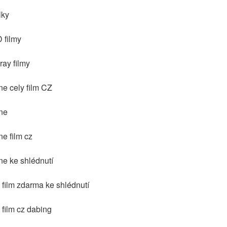
lky
 filmy
ay filmy
e cely film CZ
ne
e film cz
e ke shlédnutí
film zdarma ke shlédnutí
film cz dabing